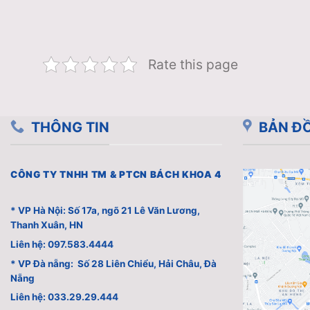
Rate this page
THÔNG TIN
BẢN ĐỒ
CÔNG TY TNHH TM & PTCN BÁCH KHOA 4
* VP Hà Nội: Số 17a, ngõ 21 Lê Văn Lương,
Thanh Xuân, HN
Liên hệ: 097.583.4444
* VP Đà nẵng: Số 28 Liên Chiểu, Hải Châu, Đà
Nẵng
Liên hệ: 033.29.29.444