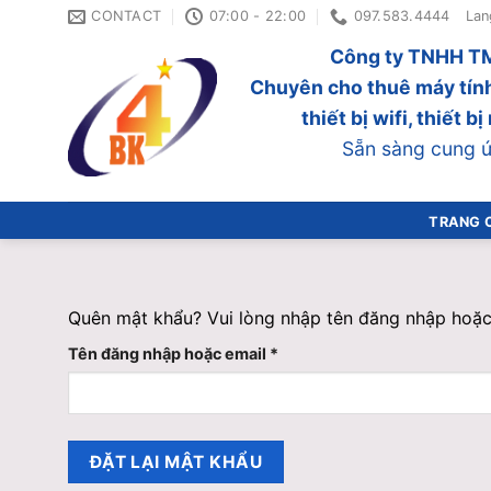
Skip
CONTACT
07:00 - 22:00
097.583.4444
Lan
to
Công ty TNHH TM
content
Chuyên cho thuê máy tính
thiết bị wifi, thiết 
Sẵn sàng cung ứn
TRANG 
Quên mật khẩu? Vui lòng nhập tên đăng nhập hoặc 
Bắt
Tên đăng nhập hoặc email
*
buộc
ĐẶT LẠI MẬT KHẨU