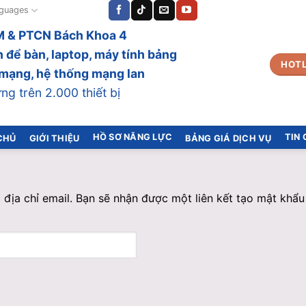
guages
 & PTCN Bách Khoa 4
 để bàn, laptop, máy tính bảng
HOTL
bị mạng, hệ thống mạng lan
g trên 2.000 thiết bị
HỒ SƠ NĂNG LỰC
TIN
CHỦ
GIỚI THIỆU
BẢNG GIÁ DỊCH VỤ
địa chỉ email. Bạn sẽ nhận được một liên kết tạo mật khẩu