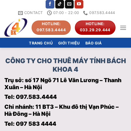
Skip
to
CONTACT
07:00 - 22:00
097.583.4444
content
HOTLINE:
HOTLINE:
097.583.4444
033.29.29.444
TRANG CHỦ
GIỚI THIỆU
BÁO GIÁ
CÔNG TY CHO THUÊ MÁY TÍNH BÁCH
KHOA 4
Trụ sở: số 17 Ngõ 71 Lê Văn Lương – Thanh
Xuân – Hà Nội
Tel: 097.583.4444
Chi nhánh: 11 BT3 – Khu đô thị Vạn Phúc –
Hà Đông – Hà Nội
Tel: 097 583 4444