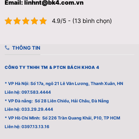
Email: linhnt@bk4.com.vn
4.9/5 - (13 bình chọn)
THÔNG TIN
CÔNG TY TNHH TM & PTCN BÁCH KHOA 4
* VP Hà Nội: Số 17a, ngõ 21 Lê Văn Lương, Thanh Xuân, HN
Liên hệ: 097.583.4444
* VP Đà nẵng: Số 28 Liên Chiểu, Hải Châu, Đà Nẵng
Liên hệ: 033.29.29.444
* VP Hồ Chí MInh: Số 226 Trần Quang Khải, P10, TP HCM
Liên hệ: 0397.13.13.16