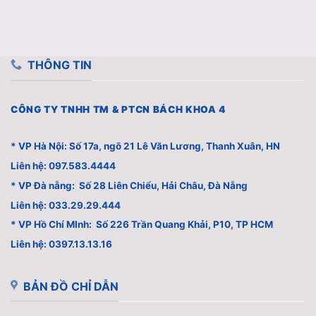
THÔNG TIN
CÔNG TY TNHH TM & PTCN BÁCH KHOA 4
* VP Hà Nội: Số 17a, ngõ 21 Lê Văn Lương, Thanh Xuân, HN
Liên hệ: 097.583.4444
* VP Đà nẵng: Số 28 Liên Chiểu, Hải Châu, Đà Nẵng
Liên hệ: 033.29.29.444
* VP Hồ Chí MInh: Số 226 Trần Quang Khải, P10, TP HCM
Liên hệ: 0397.13.13.16
BẢN ĐỒ CHỈ DẪN