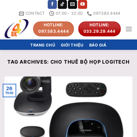
Skip
to
CONTACT
07:00 - 22:00
097.583.4444
content
HOTLINE:
HOTLINE:
097.583.4444
033.29.29.444
TRANG CHỦ
GIỚI THIỆU
BÁO GIÁ
TAG ARCHIVES:
CHO THUÊ BỘ HỌP LOGITECH
26
Th10