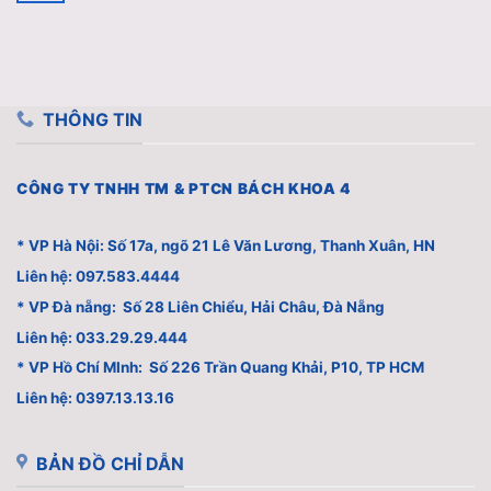
THÔNG TIN
CÔNG TY TNHH TM & PTCN BÁCH KHOA 4
* VP Hà Nội: Số 17a, ngõ 21 Lê Văn Lương, Thanh Xuân, HN
Liên hệ: 097.583.4444
* VP Đà nẵng: Số 28 Liên Chiểu, Hải Châu, Đà Nẵng
Liên hệ: 033.29.29.444
* VP Hồ Chí MInh: Số 226 Trần Quang Khải, P10, TP HCM
Liên hệ: 0397.13.13.16
BẢN ĐỒ CHỈ DẪN