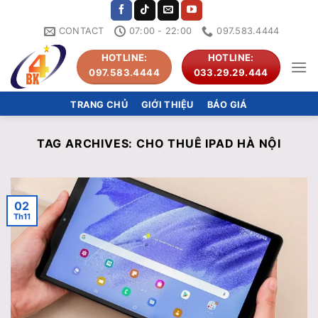
Skip
to
CONTACT
07:00 - 22:00
097.583.4444
content
HOTLINE:
HOTLINE:
097.583.4444
033.29.29.444
TRANG CHỦ
GIỚI THIỆU
BÁO GIÁ
TAG ARCHIVES:
CHO THUÊ IPAD HÀ NỘI
02
Th11