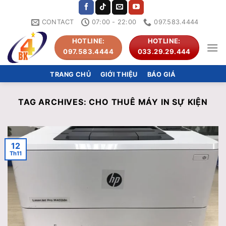
Skip
to
CONTACT
07:00 - 22:00
097.583.4444
content
HOTLINE:
HOTLINE:
097.583.4444
033.29.29.444
TRANG CHỦ
GIỚI THIỆU
BÁO GIÁ
TAG ARCHIVES:
CHO THUÊ MÁY IN SỰ KIỆN
12
Th11