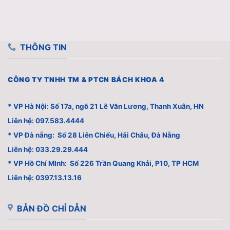
THÔNG TIN
CÔNG TY TNHH TM & PTCN BÁCH KHOA 4
* VP Hà Nội: Số 17a, ngõ 21 Lê Văn Lương, Thanh Xuân, HN
Liên hệ: 097.583.4444
* VP Đà nẵng: Số 28 Liên Chiểu, Hải Châu, Đà Nẵng
Liên hệ: 033.29.29.444
* VP Hồ Chí MInh: Số 226 Trần Quang Khải, P10, TP HCM
Liên hệ: 0397.13.13.16
BẢN ĐỒ CHỈ DẪN