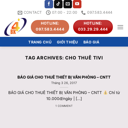
Skip
to
CONTACT
07:00 - 22:00
097.583.4444
content
HOTLINE:
HOTLINE:
097.583.4444
033.29.29.444
TRANG CHỦ
GIỚI THIỆU
BÁO GIÁ
TAG ARCHIVES:
CHO THUÊ TIVI
BÁO GIÁ CHO THUÊ THIẾT BỊ VĂN PHÒNG – CNTT
Tháng 3 26, 2017
BÁO GIÁ CHO THUÊ THIẾT BỊ VĂN PHÒNG – CNTT
Chỉ từ
10.000đ/ngày | [...]
1 COMMENT