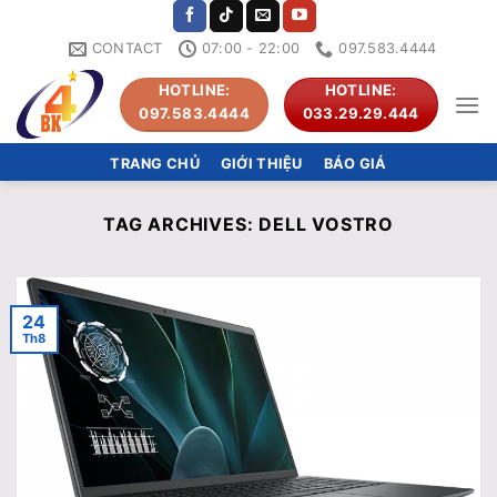
Skip
to
CONTACT
07:00 - 22:00
097.583.4444
content
HOTLINE:
HOTLINE:
097.583.4444
033.29.29.444
TRANG CHỦ
GIỚI THIỆU
BÁO GIÁ
TAG ARCHIVES:
DELL VOSTRO
24
Th8