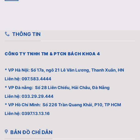
THÔNG TIN
CÔNG TY TNHH TM & PTCN BÁCH KHOA 4
* VP Hà Nội: Số 17a, ngõ 21 Lê Văn Lương, Thanh Xuân, HN
Liên hệ: 097.583.4444
* VP Đà nẵng: Số 28 Liên Chiểu, Hải Châu, Đà Nẵng
Liên hệ: 033.29.29.444
* VP Hồ Chí MInh: Số 226 Trần Quang Khải, P10, TP HCM
Liên hệ: 0397.13.13.16
BẢN ĐỒ CHỈ DẪN