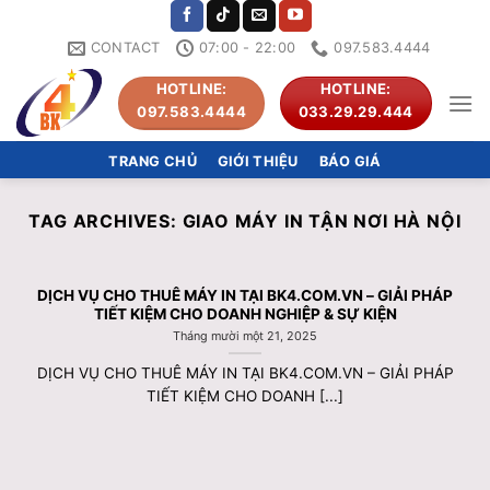
Skip
to
CONTACT
07:00 - 22:00
097.583.4444
content
HOTLINE:
HOTLINE:
097.583.4444
033.29.29.444
TRANG CHỦ
GIỚI THIỆU
BÁO GIÁ
TAG ARCHIVES:
GIAO MÁY IN TẬN NƠI HÀ NỘI
DỊCH VỤ CHO THUÊ MÁY IN TẠI BK4.COM.VN – GIẢI PHÁP
TIẾT KIỆM CHO DOANH NGHIỆP & SỰ KIỆN
Tháng mười một 21, 2025
DỊCH VỤ CHO THUÊ MÁY IN TẠI BK4.COM.VN – GIẢI PHÁP
TIẾT KIỆM CHO DOANH [...]