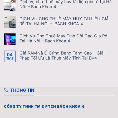
Dịch vụ cho thuê máy hủy tài liệu giá rẻ tại Hà
Nội – Bách Khoa 4
DỊCH VỤ CHO THUÊ MÁY HỦY TÀI LIỆU GIÁ
RẺ TẠI HÀ NỘI – BÁCH KHOA 4
Dịch Vụ Cho Thuê Máy Tính Đời Cao Giá Rẻ
Tại Hà Nội – Bách Khoa 4
Giá RAM và Ổ Cứng Đang Tăng Cao – Giải
04
Pháp Tối Ưu Là Thuê Máy Tính Tại BK4
Th12
THÔNG TIN
CÔNG TY TNHH TM & PTCN BÁCH KHOA 4