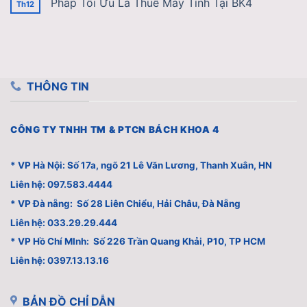
Pháp Tối Ưu Là Thuê Máy Tính Tại BK4
Th12
THÔNG TIN
CÔNG TY TNHH TM & PTCN BÁCH KHOA 4
* VP Hà Nội: Số 17a, ngõ 21 Lê Văn Lương, Thanh Xuân, HN
Liên hệ: 097.583.4444
* VP Đà nẵng: Số 28 Liên Chiểu, Hải Châu, Đà Nẵng
Liên hệ: 033.29.29.444
* VP Hồ Chí MInh: Số 226 Trần Quang Khải, P10, TP HCM
Liên hệ: 0397.13.13.16
BẢN ĐỒ CHỈ DẪN