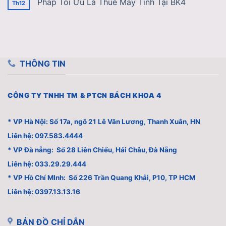
Pháp Tối Ưu Là Thuê Máy Tính Tại BK4
Th12
THÔNG TIN
CÔNG TY TNHH TM & PTCN BÁCH KHOA 4
* VP Hà Nội: Số 17a, ngõ 21 Lê Văn Lương, Thanh Xuân, HN
Liên hệ: 097.583.4444
* VP Đà nẵng: Số 28 Liên Chiểu, Hải Châu, Đà Nẵng
Liên hệ: 033.29.29.444
* VP Hồ Chí MInh: Số 226 Trần Quang Khải, P10, TP HCM
Liên hệ: 0397.13.13.16
BẢN ĐỒ CHỈ DẪN