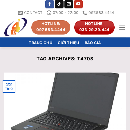
Skip
to
CONTACT
07:00 - 22:00
097.583.4444
content
HOTLINE:
HOTLINE:
097.583.4444
033.29.29.444
TRANG CHỦ
GIỚI THIỆU
BÁO GIÁ
TAG ARCHIVES:
T470S
22
Th10