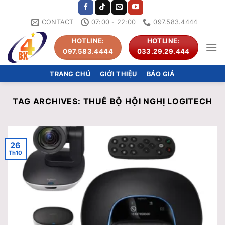
Skip
to
CONTACT
07:00 - 22:00
097.583.4444
content
HOTLINE:
HOTLINE:
097.583.4444
033.29.29.444
TRANG CHỦ
GIỚI THIỆU
BÁO GIÁ
TAG ARCHIVES:
THUÊ BỘ HỘI NGHỊ LOGITECH
26
Th10