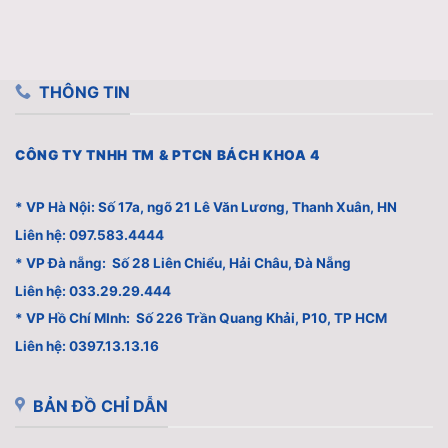
THÔNG TIN
CÔNG TY TNHH TM & PTCN BÁCH KHOA 4
* VP Hà Nội: Số 17a, ngõ 21 Lê Văn Lương, Thanh Xuân, HN
Liên hệ: 097.583.4444
* VP Đà nẵng: Số 28 Liên Chiểu, Hải Châu, Đà Nẵng
Liên hệ: 033.29.29.444
* VP Hồ Chí MInh: Số 226 Trần Quang Khải, P10, TP HCM
Liên hệ: 0397.13.13.16
BẢN ĐỒ CHỈ DẪN