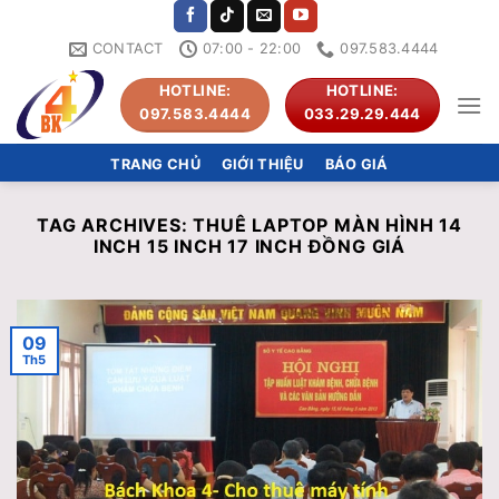
Skip
to
CONTACT
07:00 - 22:00
097.583.4444
content
HOTLINE:
HOTLINE:
097.583.4444
033.29.29.444
TRANG CHỦ
GIỚI THIỆU
BÁO GIÁ
TAG ARCHIVES:
THUÊ LAPTOP MÀN HÌNH 14
INCH 15 INCH 17 INCH ĐỒNG GIÁ
09
Th5