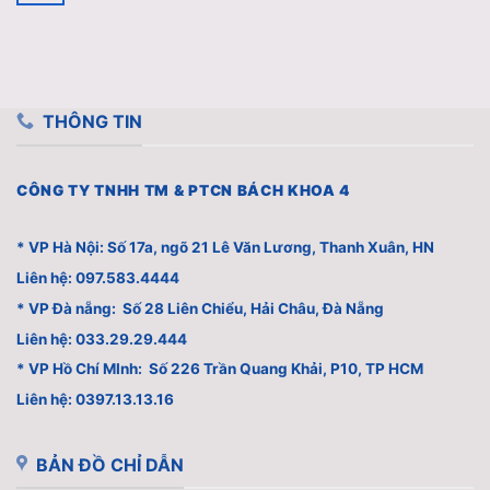
THÔNG TIN
CÔNG TY TNHH TM & PTCN BÁCH KHOA 4
* VP Hà Nội: Số 17a, ngõ 21 Lê Văn Lương, Thanh Xuân, HN
Liên hệ: 097.583.4444
* VP Đà nẵng: Số 28 Liên Chiểu, Hải Châu, Đà Nẵng
Liên hệ: 033.29.29.444
* VP Hồ Chí MInh: Số 226 Trần Quang Khải, P10, TP HCM
Liên hệ: 0397.13.13.16
BẢN ĐỒ CHỈ DẪN