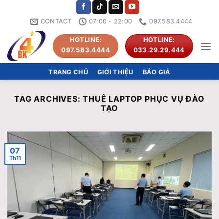
Skip
to
CONTACT
07:00 - 22:00
097.583.4444
content
HOTLINE:
HOTLINE:
097.583.4444
033.29.29.444
TRANG CHỦ
GIỚI THIỆU
BÁO GIÁ
TAG ARCHIVES:
THUÊ LAPTOP PHỤC VỤ ĐÀO
TẠO
07
Th11