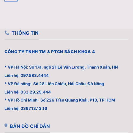
THÔNG TIN
CÔNG TY TNHH TM & PTCN BÁCH KHOA 4
* VP Hà Nội: Số 17a, ngõ 21 Lê Văn Lương, Thanh Xuân, HN
Liên hệ: 097.583.4444
* VP Đà nẵng: Số 28 Liên Chiểu, Hải Châu, Đà Nẵng
Liên hệ: 033.29.29.444
* VP Hồ Chí MInh: Số 226 Trần Quang Khải, P10, TP HCM
Liên hệ: 0397.13.13.16
BẢN ĐỒ CHỈ DẪN