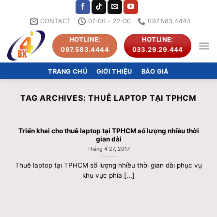
Skip
to
CONTACT
07:00 - 22:00
097.583.4444
content
HOTLINE:
HOTLINE:
097.583.4444
033.29.29.444
TRANG CHỦ
GIỚI THIỆU
BÁO GIÁ
TAG ARCHIVES:
THUÊ LAPTOP TẠI TPHCM
Triển khai cho thuê laptop tại TPHCM số lượng nhiều thời
gian dài
Tháng 4 27, 2017
Thuê laptop tại TPHCM số lượng nhiều thời gian dài phục vụ
khu vực phía [...]