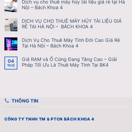
Dịch vụ cho thuê máy hủy tài liệu giá rẻ tại Hà
Nội – Bách Khoa 4
DỊCH VỤ CHO THUÊ MÁY HỦY TÀI LIỆU GIÁ
RẺ TẠI HÀ NỘI – BÁCH KHOA 4
Dịch Vụ Cho Thuê Máy Tính Đời Cao Giá Rẻ
Tại Hà Nội – Bách Khoa 4
Giá RAM và Ổ Cứng Đang Tăng Cao – Giải
04
Pháp Tối Ưu Là Thuê Máy Tính Tại BK4
Th12
THÔNG TIN
CÔNG TY TNHH TM & PTCN BÁCH KHOA 4