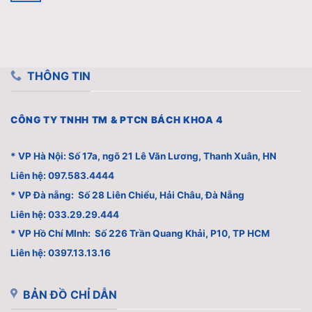
THÔNG TIN
CÔNG TY TNHH TM & PTCN BÁCH KHOA 4
* VP Hà Nội: Số 17a, ngõ 21 Lê Văn Lương, Thanh Xuân, HN
Liên hệ: 097.583.4444
* VP Đà nẵng: Số 28 Liên Chiểu, Hải Châu, Đà Nẵng
Liên hệ: 033.29.29.444
* VP Hồ Chí MInh: Số 226 Trần Quang Khải, P10, TP HCM
Liên hệ: 0397.13.13.16
BẢN ĐỒ CHỈ DẪN