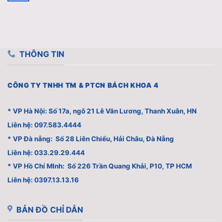
THÔNG TIN
CÔNG TY TNHH TM & PTCN BÁCH KHOA 4
* VP Hà Nội: Số 17a, ngõ 21 Lê Văn Lương, Thanh Xuân, HN
Liên hệ: 097.583.4444
* VP Đà nẵng: Số 28 Liên Chiểu, Hải Châu, Đà Nẵng
Liên hệ: 033.29.29.444
* VP Hồ Chí MInh: Số 226 Trần Quang Khải, P10, TP HCM
Liên hệ: 0397.13.13.16
BẢN ĐỒ CHỈ DẪN