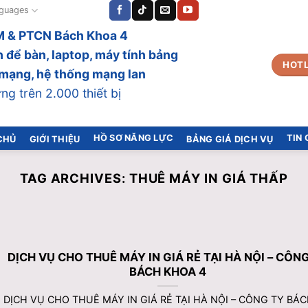
guages
 & PTCN Bách Khoa 4
 để bàn, laptop, máy tính bảng
HOTL
bị mạng, hệ thống mạng lan
g trên 2.000 thiết bị
HỒ SƠ NĂNG LỰC
TIN
CHỦ
GIỚI THIỆU
BẢNG GIÁ DỊCH VỤ
TAG ARCHIVES:
THUÊ MÁY IN GIÁ THẤP
DỊCH VỤ CHO THUÊ MÁY IN GIÁ RẺ TẠI HÀ NỘI – CÔN
BÁCH KHOA 4
DỊCH VỤ CHO THUÊ MÁY IN GIÁ RẺ TẠI HÀ NỘI – CÔNG TY BÁCH 