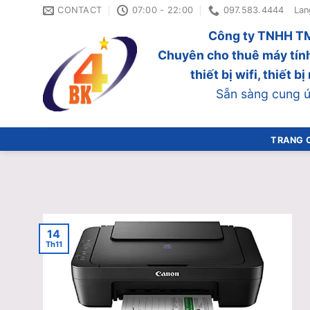
Skip
CONTACT
07:00 - 22:00
097.583.4444
Lan
to
Công ty TNHH TM
content
Chuyên cho thuê máy tính
thiết bị wifi, thiết 
Sẵn sàng cung ứn
TRANG 
14
Th11