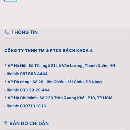
THÔNG TIN
CÔNG TY TNHH TM & PTCN BÁCH KHOA 4
* VP Hà Nội: Số 17a, ngõ 21 Lê Văn Lương, Thanh Xuân, HN
Liên hệ: 097.583.4444
* VP Đà nẵng: Số 28 Liên Chiểu, Hải Châu, Đà Nẵng
Liên hệ: 033.29.29.444
* VP Hồ Chí MInh: Số 226 Trần Quang Khải, P10, TP HCM
Liên hệ: 0397.13.13.16
BẢN ĐỒ CHỈ DẪN