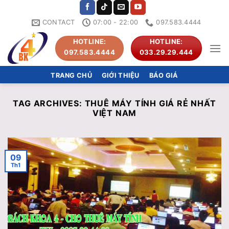
Skip
to
CONTACT
07:00 - 22:00
097.583.4444
content
HOTLINE:
HOTLINE:
097.583.4444
033.29.29.444
TRANG CHỦ
GIỚI THIỆU
BÁO GIÁ
TAG ARCHIVES:
THUÊ MÁY TÍNH GIÁ RẺ NHẤT
VIỆT NAM
09
Th1