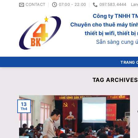
Skip
CONTACT
07:00 - 22:00
097.583.4444
Lan
to
Công ty TNHH TM
content
Chuyên cho thuê máy tính
thiết bị wifi, thiết 
Sẵn sàng cung ứn
TRANG 
TAG ARCHIVES
13
Th4