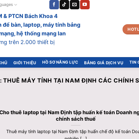
guages
 & PTCN Bách Khoa 4
 để bàn, laptop, máy tính bảng
HOTL
bị mạng, hệ thống mạng lan
g trên 2.000 thiết bị
HỒ SƠ NĂNG LỰC
TIN
CHỦ
GIỚI THIỆU
BẢNG GIÁ DỊCH VỤ
:
THUÊ MÁY TÍNH TẠI NAM ĐỊNH CÁC CHÍNH 
Cho thuê laptop tại Nam Định tập huấn kế toán Doanh n
chính sách thuế
Thuê máy tính laptop tại Nam Định tập huấn chế độ kế toán Do
nghiệp [...]