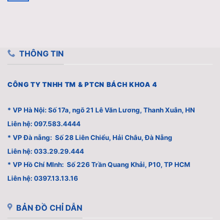
THÔNG TIN
CÔNG TY TNHH TM & PTCN BÁCH KHOA 4
* VP Hà Nội: Số 17a, ngõ 21 Lê Văn Lương, Thanh Xuân, HN
Liên hệ: 097.583.4444
* VP Đà nẵng: Số 28 Liên Chiểu, Hải Châu, Đà Nẵng
Liên hệ: 033.29.29.444
* VP Hồ Chí MInh: Số 226 Trần Quang Khải, P10, TP HCM
Liên hệ: 0397.13.13.16
BẢN ĐỒ CHỈ DẪN