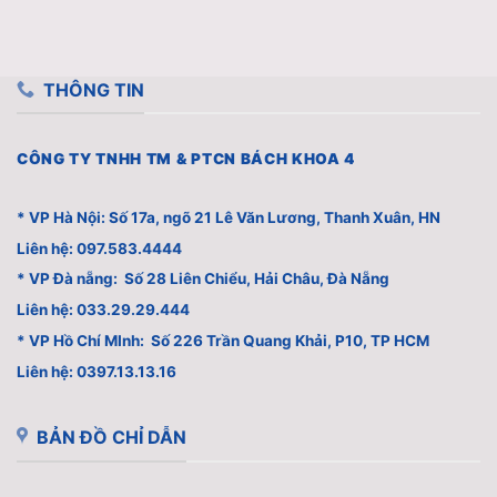
THÔNG TIN
CÔNG TY TNHH TM & PTCN BÁCH KHOA 4
* VP Hà Nội: Số 17a, ngõ 21 Lê Văn Lương, Thanh Xuân, HN
Liên hệ: 097.583.4444
* VP Đà nẵng: Số 28 Liên Chiểu, Hải Châu, Đà Nẵng
Liên hệ: 033.29.29.444
* VP Hồ Chí MInh: Số 226 Trần Quang Khải, P10, TP HCM
Liên hệ: 0397.13.13.16
BẢN ĐỒ CHỈ DẪN