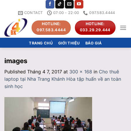
Skip
to
CONTACT
07:00 - 22:00
097.583.4444
content
HOTLINE:
HOTLINE:
097.583.4444
033.29.29.444
TRANG CHỦ
GIỚI THIỆU
BÁO GIÁ
images
Published
Tháng 4 7, 2017
at
300 × 168
in
Cho thuê
laptop tại Nha Trang Khánh Hòa tập huấn về an toàn
sinh học