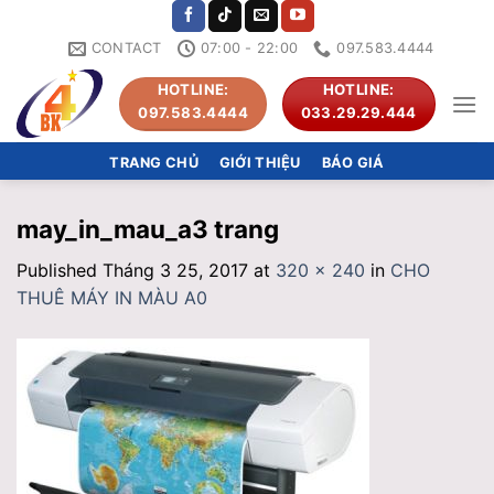
Skip
to
CONTACT
07:00 - 22:00
097.583.4444
content
HOTLINE:
HOTLINE:
097.583.4444
033.29.29.444
TRANG CHỦ
GIỚI THIỆU
BÁO GIÁ
may_in_mau_a3 trang
Published
Tháng 3 25, 2017
at
320 × 240
in
CHO
THUÊ MÁY IN MÀU A0