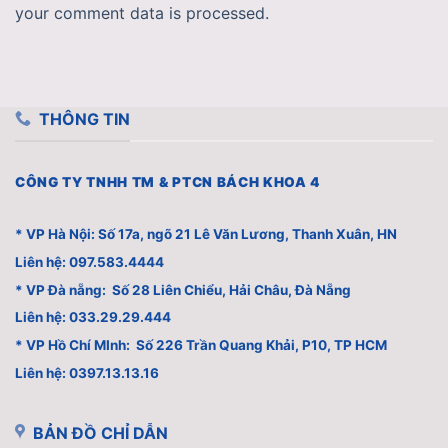
your comment data is processed.
THÔNG TIN
CÔNG TY TNHH TM & PTCN BÁCH KHOA 4
* VP Hà Nội: Số 17a, ngõ 21 Lê Văn Lương, Thanh Xuân, HN
Liên hệ: 097.583.4444
* VP Đà nẵng: Số 28 Liên Chiểu, Hải Châu, Đà Nẵng
Liên hệ: 033.29.29.444
* VP Hồ Chí MInh: Số 226 Trần Quang Khải, P10, TP HCM
Liên hệ: 0397.13.13.16
BẢN ĐỒ CHỈ DẪN