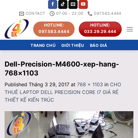
Skip
to
CONTACT
07:00 - 22:00
097.583.4444
content
HOTLINE:
HOTLINE:
097.583.4444
033.29.29.444
TRANG CHỦ
GIỚI THIỆU
BÁO GIÁ
Dell-Precision-M4600-xep-hang-
768×1103
Published
Tháng 3 29, 2017
at
768 × 1103
in
CHO
THUÊ LAPTOP DELL PRECISION CORE I7 GIÁ RẺ
THIẾT KẾ KIẾN TRÚC