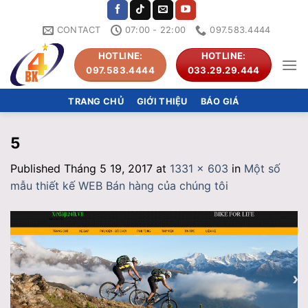
Skip
to
CONTACT
07:00 - 22:00
097.583.4444
content
HOTLINE:
HOTLINE:
097.583.4444
033.29.29.444
TRANG CHỦ
GIỚI THIỆU
BÁO GIÁ
5
Published
Tháng 5 19, 2017
at
1331 × 603
in
Một số
mẫu thiết kế WEB Bán hàng của chúng tôi