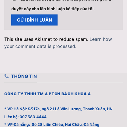
duyệt này cho lần bình luận kế tiếp của tôi.
This site uses Akismet to reduce spam.
Learn how
your comment data is processed.
THÔNG TIN
CÔNG TY TNHH TM & PTCN BÁCH KHOA 4
* VP Hà Nội: Số 17a, ngõ 21 Lê Văn Lương, Thanh Xuân, HN
Liên hệ: 097.583.4444
* VP Đà nẵng: Số 28 Liên Chiểu, Hải Châu, Đà Nẵng