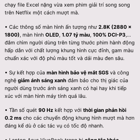
chạy file Excel nặng vừa xem phim giải trí song song
trên Netflix một cách mượt mà.
• Các thông số màn hình ấn tượng như
2.8K (2880 x
1800)
, màn hình
OLED
,
1.07 tỷ màu
,
100% DCI-P3
,…
đắm chìm người dùng trên từng thước phim hành động
hấp dẫn với chất lượng khung hình cực đỉnh, gam màu
chuẩn xác với độ phủ màu tốt và dải màu đen sâu.
• Sự kết hợp của
màn hình bảo vệ mắt SGS
và công
nghệ
giảm ánh sáng xanh
đảm bảo cho thị giác của
người dùng trước ánh sáng xanh có hại hay khi tiếp
xúc với màn hình máy tính quá lâu.
• Tần số quét
90 Hz
kết hợp với
thời gian phản hồi
0.2 ms
cho các chuyển động khung hình mượt mà hơn
đáng kể dù ở các tác vụ có tốc độ nhanh.