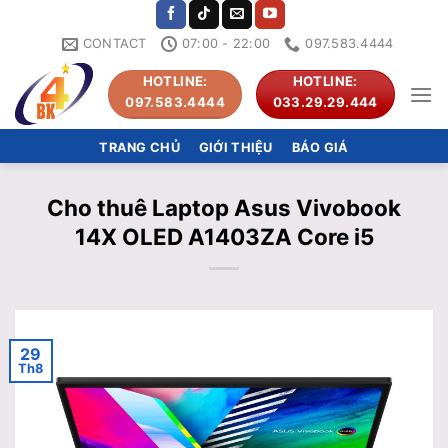
Skip
to
CONTACT
07:00 - 22:00
097.583.4444
content
HOTLINE:
HOTLINE:
097.583.4444
033.29.29.444
TRANG CHỦ
GIỚI THIỆU
BÁO GIÁ
Cho thuê Laptop Asus Vivobook
14X OLED A1403ZA Core i5
29
Th8