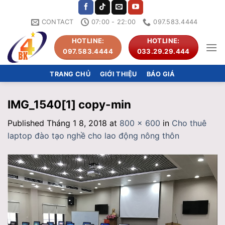
Skip
to
CONTACT
07:00 - 22:00
097.583.4444
content
HOTLINE:
HOTLINE:
097.583.4444
033.29.29.444
TRANG CHỦ
GIỚI THIỆU
BÁO GIÁ
IMG_1540[1] copy-min
Published
Tháng 1 8, 2018
at
800 × 600
in
Cho thuê
laptop đào tạo nghề cho lao động nông thôn