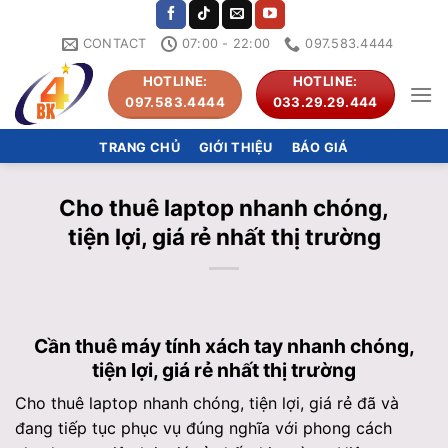
Skip
to
CONTACT
07:00 - 22:00
097.583.4444
content
HOTLINE:
HOTLINE:
097.583.4444
033.29.29.444
TRANG CHỦ
GIỚI THIỆU
BÁO GIÁ
Cho thuê laptop nhanh chóng,
tiện lợi, giá rẻ nhất thị trường
Cần thuê máy tính xách tay nhanh chóng,
tiện lợi, giá rẻ nhất thị trường
Cho thuê laptop nhanh chóng, tiện lợi, giá rẻ đã và
đang tiếp tục phục vụ đúng nghĩa với phong cách