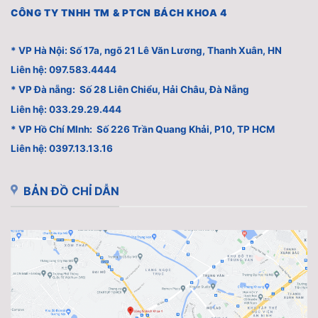
CÔNG TY TNHH TM & PTCN BÁCH KHOA 4
* VP Hà Nội: Số 17a, ngõ 21 Lê Văn Lương, Thanh Xuân, HN
Liên hệ: 097.583.4444
* VP Đà nẵng: Số 28 Liên Chiểu, Hải Châu, Đà Nẵng
Liên hệ: 033.29.29.444
* VP Hồ Chí MInh: Số 226 Trần Quang Khải, P10, TP HCM
Liên hệ: 0397.13.13.16
BẢN ĐỒ CHỈ DẪN