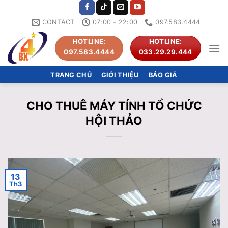
Skip
to
CONTACT
07:00 - 22:00
097.583.4444
content
HOTLINE:
HOTLINE:
097.583.4444
033.29.29.444
TRANG CHỦ
GIỚI THIỆU
BÁO GIÁ
CHO THUÊ MÁY TÍNH TỔ CHỨC
HỘI THẢO
13
Th3