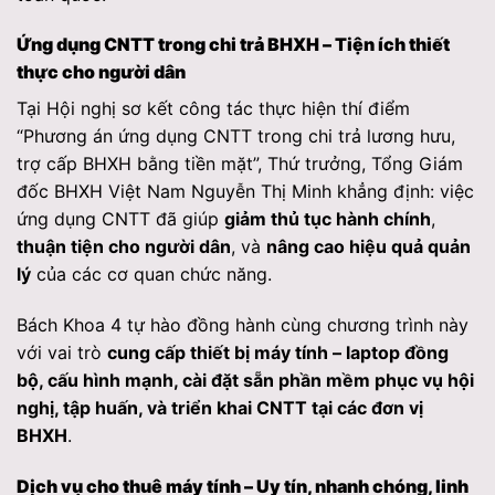
Ứng dụng CNTT trong chi trả BHXH – Tiện ích thiết
thực cho người dân
Tại Hội nghị sơ kết công tác thực hiện thí điểm
“Phương án ứng dụng CNTT trong chi trả lương hưu,
trợ cấp BHXH bằng tiền mặt”, Thứ trưởng, Tổng Giám
đốc BHXH Việt Nam Nguyễn Thị Minh khẳng định: việc
ứng dụng CNTT đã giúp
giảm thủ tục hành chính
,
thuận tiện cho người dân
, và
nâng cao hiệu quả quản
lý
của các cơ quan chức năng.
Bách Khoa 4 tự hào đồng hành cùng chương trình này
với vai trò
cung cấp thiết bị máy tính – laptop đồng
bộ, cấu hình mạnh, cài đặt sẵn phần mềm phục vụ hội
nghị, tập huấn, và triển khai CNTT tại các đơn vị
BHXH
.
Dịch vụ cho thuê máy tính – Uy tín, nhanh chóng, linh