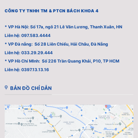
CÔNG TY TNHH TM & PTCN BÁCH KHOA 4
* VP Hà Nội: Số 17a, ngõ 21 Lê Văn Lương, Thanh Xuân, HN
Liên hệ: 097.583.4444
* VP Đà nẵng: Số 28 Liên Chiểu, Hải Châu, Đà Nẵng
Liên hệ: 033.29.29.444
* VP Hồ Chí MInh: Số 226 Trần Quang Khải, P10, TP HCM
Liên hệ: 0397.13.13.16
BẢN ĐỒ CHỈ DẪN