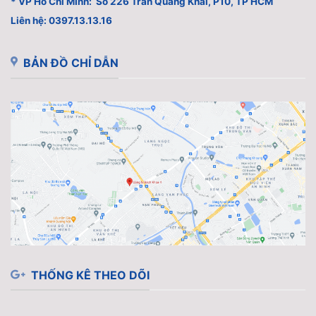
* VP Hồ Chí MInh: Số 226 Trần Quang Khải, P10, TP HCM
Liên hệ: 0397.13.13.16
BẢN ĐỒ CHỈ DẪN
THỐNG KÊ THEO DÕI