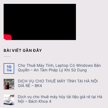
BÀI VIẾT GẦN ĐÂY
Cho Thuê Máy Tính, Laptop Có Windows Bản
10
Quyền – An Tâm Pháp Lý Khi Sử Dụng
Th8
DỊCH VỤ CHO THUÊ MÁY TÍNH TẠI HÀ NỘI
GIÁ RẺ – BK4
Dịch vụ cho thuê máy hủy tài liệu giá rẻ tại Hà
Nội – Bách Khoa 4