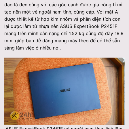
đạo là đen cùng với các góc cạnh được gia công tỉ mỉ
tạo nên một vẻ ngoài nam tính, cứng cáp. Với mặt A
được thiết kế từ hợp kim nhôm và phần diện tích còn
lại được làm từ nhựa nên ASUS ExpertBook P2451F
mang trên mình cân nặng chỉ 1.52 kg cùng độ dày 19.9
mm, giúp bạn dễ dàng mang máy theo để có thể sẵn
sàng làm việc ở nhiều nơi.
ASUS ExpertBook P2451F vẻ ngoài nam tính, lịch lãm.