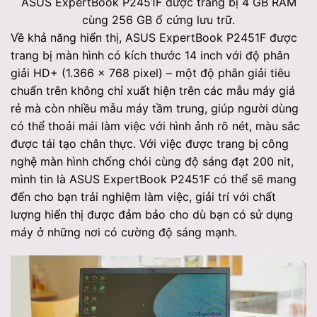
ASUS ExpertBook P2451F được trang bị 4 GB RAM
cùng 256 GB ổ cứng lưu trữ.
Về khả năng hiển thị, ASUS ExpertBook P2451F được
trang bị màn hình có kích thước 14 inch với độ phân
giải HD+ (1.366 x 768 pixel) – một độ phân giải tiêu
chuẩn trên không chỉ xuất hiện trên các mẫu máy giá
rẻ mà còn nhiều mẫu máy tầm trung, giúp người dùng
có thể thoải mái làm việc với hình ảnh rõ nét, màu sắc
được tái tạo chân thực. Với việc được trang bị công
nghệ màn hình chống chói cùng độ sáng đạt 200 nit,
mình tin là ASUS ExpertBook P2451F có thể sẽ mang
đến cho bạn trải nghiệm làm việc, giải trí với chất
lượng hiển thị được đảm bảo cho dù bạn có sử dụng
máy ở những nơi có cường độ sáng mạnh.