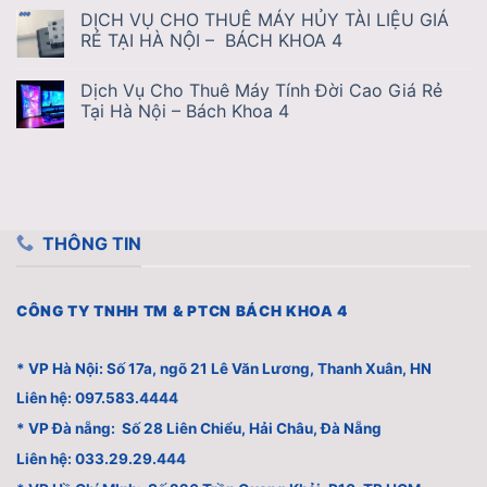
DỊCH VỤ CHO THUÊ MÁY HỦY TÀI LIỆU GIÁ
RẺ TẠI HÀ NỘI – BÁCH KHOA 4
Dịch Vụ Cho Thuê Máy Tính Đời Cao Giá Rẻ
Tại Hà Nội – Bách Khoa 4
THÔNG TIN
CÔNG TY TNHH TM & PTCN BÁCH KHOA 4
* VP Hà Nội: Số 17a, ngõ 21 Lê Văn Lương, Thanh Xuân, HN
Liên hệ: 097.583.4444
* VP Đà nẵng: Số 28 Liên Chiểu, Hải Châu, Đà Nẵng
Liên hệ: 033.29.29.444