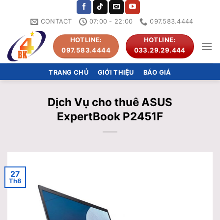
Skip
to
CONTACT
07:00 - 22:00
097.583.4444
content
HOTLINE:
HOTLINE:
097.583.4444
033.29.29.444
TRANG CHỦ
GIỚI THIỆU
BÁO GIÁ
Dịch Vụ cho thuê ASUS
ExpertBook P2451F
27
Th8