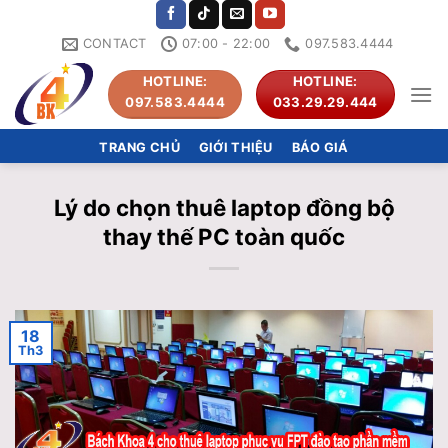
Skip
to
CONTACT
07:00 - 22:00
097.583.4444
content
HOTLINE:
HOTLINE:
097.583.4444
033.29.29.444
TRANG CHỦ
GIỚI THIỆU
BÁO GIÁ
Lý do chọn thuê laptop đồng bộ
thay thế PC toàn quốc
18
Th3