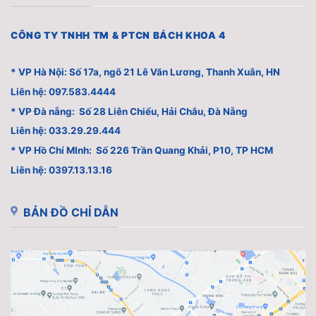
CÔNG TY TNHH TM & PTCN BÁCH KHOA 4
* VP Hà Nội: Số 17a, ngõ 21 Lê Văn Lương, Thanh Xuân, HN
Liên hệ: 097.583.4444
* VP Đà nẵng: Số 28 Liên Chiểu, Hải Châu, Đà Nẵng
Liên hệ: 033.29.29.444
* VP Hồ Chí MInh: Số 226 Trần Quang Khải, P10, TP HCM
Liên hệ: 0397.13.13.16
BẢN ĐỒ CHỈ DẪN