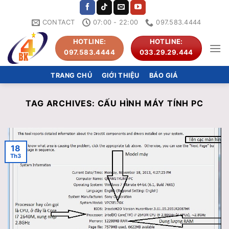
Skip
to
CONTACT
07:00 - 22:00
097.583.4444
content
HOTLINE:
HOTLINE:
097.583.4444
033.29.29.444
TRANG CHỦ
GIỚI THIỆU
BÁO GIÁ
TAG ARCHIVES:
CẤU HÌNH MÁY TÍNH PC
18
Th3