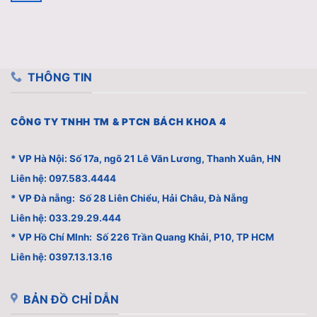
THÔNG TIN
CÔNG TY TNHH TM & PTCN BÁCH KHOA 4
* VP Hà Nội: Số 17a, ngõ 21 Lê Văn Lương, Thanh Xuân, HN
Liên hệ: 097.583.4444
* VP Đà nẵng: Số 28 Liên Chiểu, Hải Châu, Đà Nẵng
Liên hệ: 033.29.29.444
* VP Hồ Chí MInh: Số 226 Trần Quang Khải, P10, TP HCM
Liên hệ: 0397.13.13.16
BẢN ĐỒ CHỈ DẪN