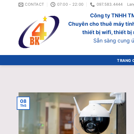
Skip
CONTACT
07:00 - 22:00
097.583.4444
Lan
to
Công ty TNHH TM
content
Chuyên cho thuê máy tính
thiết bị wifi, thiết 
Sẵn sàng cung ứn
TRANG 
08
Th5