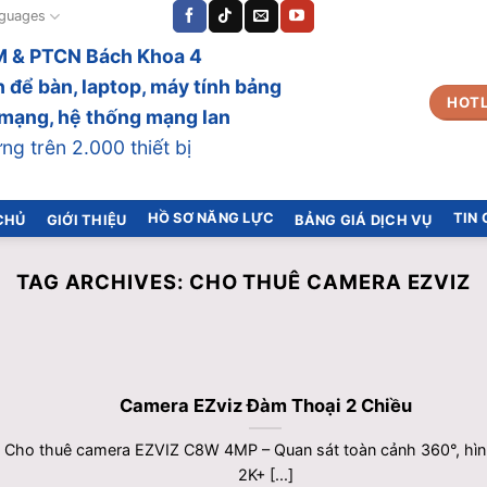
guages
 & PTCN Bách Khoa 4
 để bàn, laptop, máy tính bảng
HOTL
bị mạng, hệ thống mạng lan
g trên 2.000 thiết bị
HỒ SƠ NĂNG LỰC
TIN
CHỦ
GIỚI THIỆU
BẢNG GIÁ DỊCH VỤ
TAG ARCHIVES:
CHO THUÊ CAMERA EZVIZ
Camera EZviz Đàm Thoại 2 Chiều
Cho thuê camera EZVIZ C8W 4MP – Quan sát toàn cảnh 360°, hìn
2K+ [...]