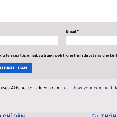
Email
*
ưu tên của tôi, email, và trang web trong trình duyệt này cho lần b
e uses Akismet to reduce spam.
Learn how your comment da
 CHỈ DẪN
THỐN