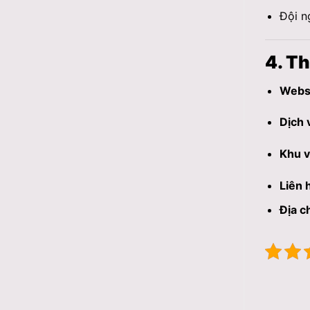
Đội n
4. Th
Websi
Dịch 
Khu v
Liên 
Địa c