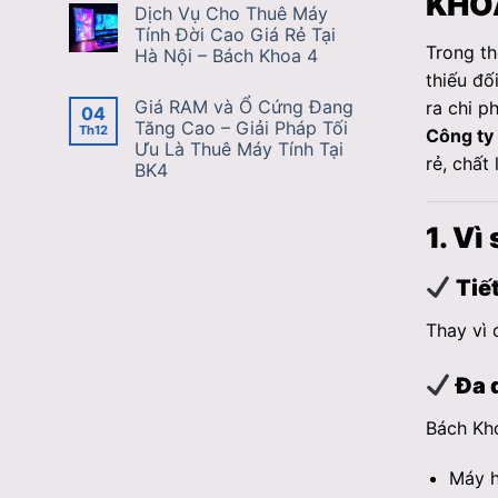
KHO
Dịch Vụ Cho Thuê Máy
Tính Đời Cao Giá Rẻ Tại
Trong th
Hà Nội – Bách Khoa 4
thiếu đố
Giá RAM và Ổ Cứng Đang
ra chi p
04
Tăng Cao – Giải Pháp Tối
Th12
Công ty
Ưu Là Thuê Máy Tính Tại
rẻ, chất
BK4
1. Vì
Tiết
Thay vì 
Đa 
Bách Kh
Máy h