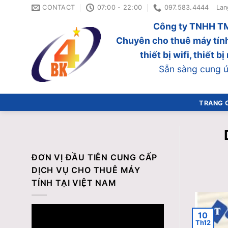
Skip
CONTACT
07:00 - 22:00
097.583.4444
Lan
to
Công ty TNHH TM
content
Chuyên cho thuê máy tính
thiết bị wifi, thiết 
Sẵn sàng cung ứn
TRANG 
ĐƠN VỊ ĐẦU TIÊN CUNG CẤP
DỊCH VỤ CHO THUÊ MÁY
TÍNH TẠI VIỆT NAM
10
Th12