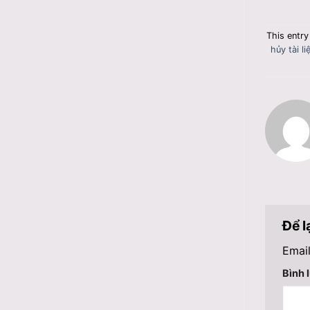
This entr
hủy tài li
Để l
Email
Bình 