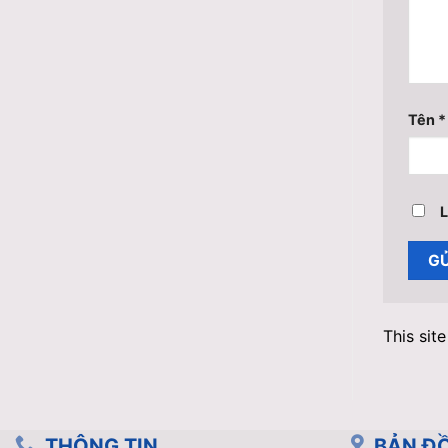
Tên
*
L
This sit
THÔNG TIN
BẢN ĐỒ