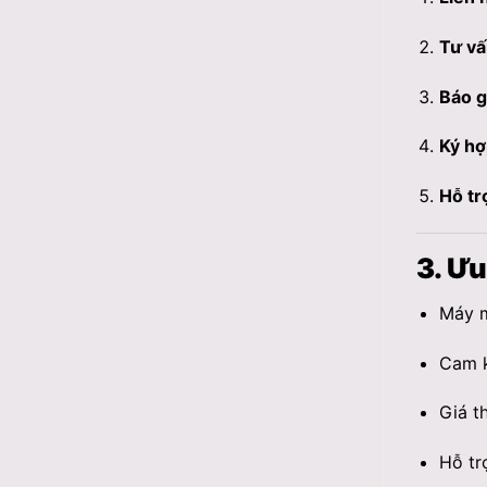
Tư vấ
Báo g
Ký hợ
Hỗ tr
3. Ư
Máy m
Cam k
Giá t
Hỗ tr