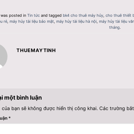
y was posted in
Tin tức
and tagged
bk4 cho thuê máy hủy
,
cho thuê thiết 
ệu rẻ
,
máy hủy tài liệu bảo mật
,
máy hủy tài liệu hà nội
,
máy hủy tài liệu v
tháng
.
THUEMAYTINH
ại một bình luận
 của bạn sẽ không được hiển thị công khai.
Các trường bắ
luận
*