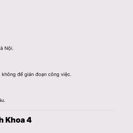
à Nội.
 không để gián đoạn công việc.
ầu.
ch Khoa 4