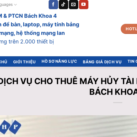
guages
 & PTCN Bách Khoa 4
 để bàn, laptop, máy tính bảng
HOTL
bị mạng, hệ thống mạng lan
g trên 2.000 thiết bị
HỒ SƠ NĂNG LỰC
TIN
CHỦ
GIỚI THIỆU
BẢNG GIÁ DỊCH VỤ
DỊCH VỤ CHO THUÊ MÁY HỦY TÀI L
BÁCH KHOA