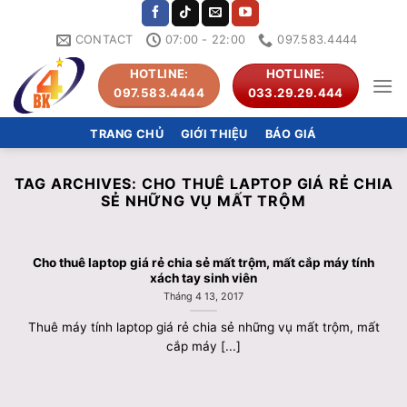
Skip
to
CONTACT
07:00 - 22:00
097.583.4444
content
HOTLINE:
HOTLINE:
097.583.4444
033.29.29.444
TRANG CHỦ
GIỚI THIỆU
BÁO GIÁ
TAG ARCHIVES:
CHO THUÊ LAPTOP GIÁ RẺ CHIA
SẺ NHỮNG VỤ MẤT TRỘM
Cho thuê laptop giá rẻ chia sẻ mất trộm, mất cắp máy tính
xách tay sinh viên
Tháng 4 13, 2017
Thuê máy tính laptop giá rẻ chia sẻ những vụ mất trộm, mất
cắp máy [...]