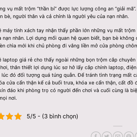
g vụ mất trộm “thần bí” được lực lượng công an “giải mã”
ạn bè, người thân và cả chính là người yêu của nạn nhân.
 máy tính xách tay nhận thấy phần lớn những vụ mất trộm
 nạn nhân. Lợi dụng mối quan hệ quen biết, bạn bè không 
rèn chìa mới khi chủ phòng đi vắng liền mở cửa phòng chô
 laptop giá rẻ cho thấy ngoài những bọn trộm cắp chuyên n
hơi, thân thiết lợi dụng lúc sơ hở lấy cắp chính laptop, điệ
 lúc đó đối tượng quá túng quẫn. Để tránh tình trạng mất cắ
a cửa cẩn thận kể cả buổi trưa, khóa xe cẩn thận, cất đồ 
kín đáo khi phòng trọ có người đến chơi và cuối cùng là b
mọi nơi.
5/5 - (3 bình chọn)