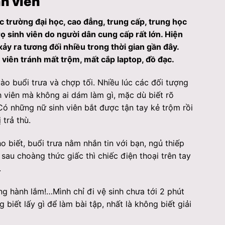
nh viên
c trường đại học, cao đẳng, trung cấp, trung học
ọ sinh viên do người dân cung cấp rất lớn. Hiện
xảy ra tương đối nhiều trong thời gian gần đây.
 viên tránh mất trộm, mất cắp laptop, đồ đạc.
ào buổi trưa và chợp tối. Nhiều lúc các đối tượng
h viên mà không ai dám làm gì, mặc dù biết rõ
ó những nữ sinh viên bắt được tận tay kẻ trộm rồi
trả thù.
o biết, buổi trưa nằm nhắn tin với bạn, ngủ thiếp
sau choàng thức giấc thì chiếc điện thoại trên tay
.
ng hành lắm!…Mình chỉ đi vệ sinh chưa tới 2 phút
iết lấy gì để làm bài tập, nhất là không biết giải