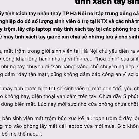
tính xách tay si
 tính xách tay nhận thấy TP Hà Nội nơi tập trung đông cá
ghiệp do đó số lượng sinh viên ở trọ tại KTX và các nhà tr
y trộm, lấy cắp laptop máy tính xách tay tại các phòng trọ 
 máy tính xách tay giá rẻ xin chia sẻ những lưu ý cho sinh
 mất trộm trong giới sinh viên tại Hà Nội chủ yếu diễn ra v
 công khai lộng hành nhưng vì tính ưa… “hòa bình” của sin
 những tay chuyên đi “săn hàng” vắng chủ chuyên nghiệp. C
 dám “day tận mặt”, cũng không dám báo công an vì sợ bị 
 máy tính được biết tột số sinh viên bị mất con “dế” yêu ch
ào không hay, điện thoại vẫn cầm trên tay. Chưa đầy 5 phút 
 dưng biến mất. Lúc này mới sực nhớ cửa phòng chưa chốt
 bàn sinh viên mất trộm bức xúc kể lại: “bọn trộm ở đây lộ
 mò vào phòng lấy mất cái laptop vừa mới mua. Giờ không b
i bố mẹ thế nào…”.