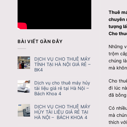
Thuê máy
chuyên n
tượng lấ
Cho thuê
BÀI VIẾT GẦN ĐÂY
Những vụ
trộm cắp
DỊCH VỤ CHO THUÊ MÁY
chúng là
TÍNH TẠI HÀ NỘI GIÁ RẺ –
mà không
BK4
Cho thuê
Dịch vụ cho thuê máy hủy
đi lúc n
tài liệu giá rẻ tại Hà Nội –
Bách Khoa 4
đã bỗng
DỊCH VỤ CHO THUÊ MÁY
Có nhiều
HỦY TÀI LIỆU GIÁ RẺ TẠI
mà chúng
HÀ NỘI – BÁCH KHOA 4
thích vớ