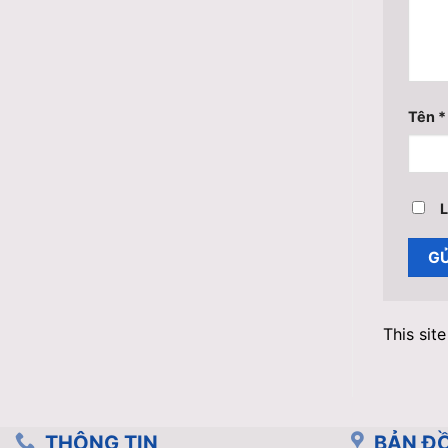
Tên
*
L
This sit
THÔNG TIN
BẢN ĐỒ