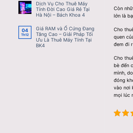
Dịch Vụ Cho Thuê Máy
Còn nhữn
Tính Đời Cao Giá Rẻ Tại
Hà Nội – Bách Khoa 4
lớn là b
Giá RAM và Ổ Cứng Đang
Cho thuê
04
Tăng Cao – Giải Pháp Tối
Th12
quen của
Ưu Là Thuê Máy Tính Tại
đem đi 
BK4
Cho thuê
bè đến c
mình, do
đóng khó
vào nơi 
mọi lúc 