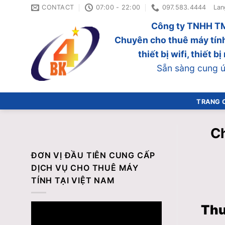
Skip
CONTACT
07:00 - 22:00
097.583.4444
Lan
to
Công ty TNHH TM
content
Chuyên cho thuê máy tính
thiết bị wifi, thiết 
Sẵn sàng cung ứn
TRANG 
Ch
ĐƠN VỊ ĐẦU TIÊN CUNG CẤP
DỊCH VỤ CHO THUÊ MÁY
TÍNH TẠI VIỆT NAM
Thu