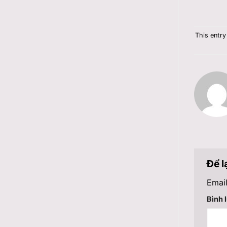
This entr
Để l
Email
Bình 