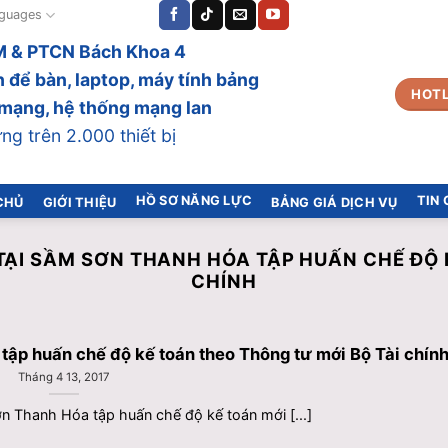
guages
 & PTCN Bách Khoa 4
 để bàn, laptop, máy tính bảng
HOTL
bị mạng, hệ thống mạng lan
g trên 2.000 thiết bị
HỒ SƠ NĂNG LỰC
TIN
CHỦ
GIỚI THIỆU
BẢNG GIÁ DỊCH VỤ
TẠI SẦM SƠN THANH HÓA TẬP HUẤN CHẾ ĐỘ 
CHÍNH
tập huấn chế độ kế toán theo Thông tư mới Bộ Tài chín
Tháng 4 13, 2017
n Thanh Hóa tập huấn chế độ kế toán mới [...]