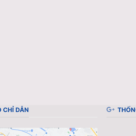
 CHỈ DẪN
THỐN