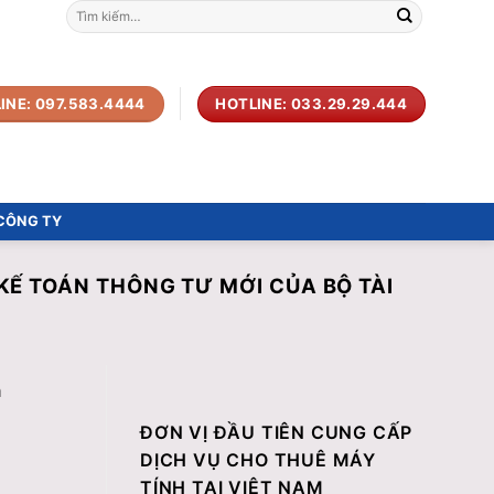
Tìm
kiếm:
INE: 097.583.4444
HOTLINE: 033.29.29.444
 CÔNG TY
KẾ TOÁN THÔNG TƯ MỚI CỦA BỘ TÀI
h
ĐƠN VỊ ĐẦU TIÊN CUNG CẤP
DỊCH VỤ CHO THUÊ MÁY
TÍNH TẠI VIỆT NAM