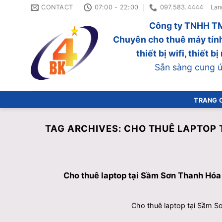
Skip
CONTACT
07:00 - 22:00
097.583.4444
Lan
to
Công ty TNHH TM
content
Chuyên cho thuê máy tính
thiết bị wifi, thiết 
Sẵn sàng cung ứn
TRANG 
TAG ARCHIVES:
CHO THUÊ LAPTOP 
Cho thuê laptop tại Sầm Sơn Thanh Hóa 
Cho thuê laptop tại Sầm Sơ