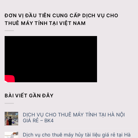
ĐƠN VỊ ĐẦU TIÊN CUNG CẤP DỊCH VỤ CHO
THUÊ MÁY TÍNH TẠI VIỆT NAM
BÀI VIẾT GẦN ĐÂY
DỊCH VỤ CHO THUÊ MÁY TÍNH TẠI HÀ NỘI
GIÁ RẺ – BK4
Dịch vụ cho thuê máy hủy tài liệu giá rẻ tại Hà