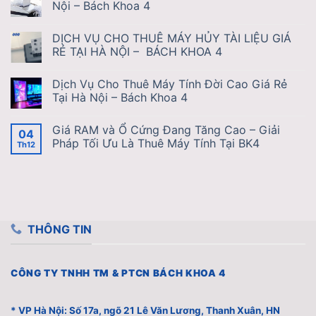
Nội – Bách Khoa 4
DỊCH VỤ CHO THUÊ MÁY HỦY TÀI LIỆU GIÁ
RẺ TẠI HÀ NỘI – BÁCH KHOA 4
Dịch Vụ Cho Thuê Máy Tính Đời Cao Giá Rẻ
Tại Hà Nội – Bách Khoa 4
Giá RAM và Ổ Cứng Đang Tăng Cao – Giải
04
Pháp Tối Ưu Là Thuê Máy Tính Tại BK4
Th12
THÔNG TIN
CÔNG TY TNHH TM & PTCN BÁCH KHOA 4
* VP Hà Nội: Số 17a, ngõ 21 Lê Văn Lương, Thanh Xuân, HN