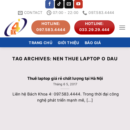
Skip
to
CONTACT
07:00 - 22:00
097.583.4444
content
HOTLINE:
HOTLINE:
097.583.4444
033.29.29.444
TRANG CHỦ
GIỚI THIỆU
BÁO GIÁ
TAG ARCHIVES:
NEN THUE LAPTOP O DAU
Thuê laptop giá rẻ chất lượng tại Hà Nội
Tháng 6 5, 2017
Liên hệ Bách Khoa 4: 097.583.4444. Trong thời đại công
nghệ phát triển mạnh mẽ, [...]