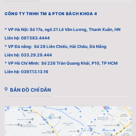
CÔNG TY TNHH TM & PTCN BÁCH KHOA 4
* VP Hà Nội: Số 17a, ngõ 21 Lê Văn Lương, Thanh Xuân, HN
Liên hệ: 097.583.4444
* VP Đà nẵng: Số 28 Liên Chiểu, Hải Châu, Đà Nẵng
Liên hệ: 033.29.29.444
* VP Hồ Chí MInh: Số 226 Trần Quang Khải, P10, TP HCM
Liên hệ: 0397.13.13.16
BẢN ĐỒ CHỈ DẪN