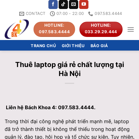
Skip
to
CONTACT
07:00 - 22:00
097.583.4444
content
HOTLINE:
HOTLINE:
097.583.4444
033.29.29.444
TRANG CHỦ
GIỚI THIỆU
BÁO GIÁ
Thuê laptop giá rẻ chất lượng tại
Hà Nội
Liên hệ Bách Khoa 4: 097.583.4444.
Trong thời đại công nghệ phát triển mạnh mẽ, laptop
đã trở thành thiết bị không thể thiếu trong hoạt động
quản lý, đào tạo, hội họp và tổ chức sự kiện. Tuy nhiên,