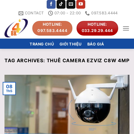
Skip
to
CONTACT
07:00 - 22:00
097.583.4444
content
HOTLINE:
HOTLINE:
097.583.4444
033.29.29.444
TRANG CHỦ
GIỚI THIỆU
BÁO GIÁ
TAG ARCHIVES:
THUÊ CAMERA EZVIZ C8W 4MP
08
Th5