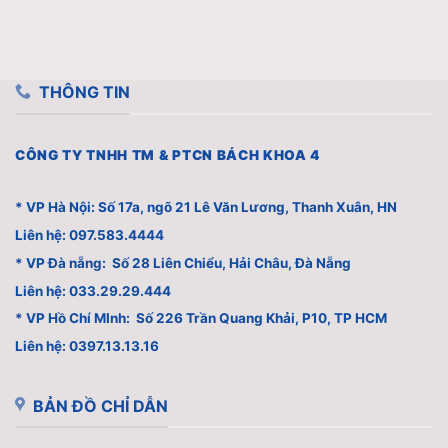
THÔNG TIN
CÔNG TY TNHH TM & PTCN BÁCH KHOA 4
* VP Hà Nội: Số 17a, ngõ 21 Lê Văn Lương, Thanh Xuân, HN
Liên hệ: 097.583.4444
* VP Đà nẵng: Số 28 Liên Chiểu, Hải Châu, Đà Nẵng
Liên hệ: 033.29.29.444
* VP Hồ Chí MInh: Số 226 Trần Quang Khải, P10, TP HCM
Liên hệ: 0397.13.13.16
BẢN ĐỒ CHỈ DẪN