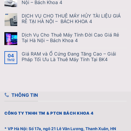
Nội – Bách Khoa 4
DỊCH VỤ CHO THUÊ MÁY HỦY TÀI LIỆU GIÁ
RẺ TẠI HÀ NỘI – BÁCH KHOA 4
Dịch Vụ Cho Thuê Máy Tính Đời Cao Giá Rẻ
Tại Hà Nội – Bách Khoa 4
Giá RAM và Ổ Cứng Đang Tăng Cao – Giải
04
Pháp Tối Ưu Là Thuê Máy Tính Tại BK4
Th12
THÔNG TIN
CÔNG TY TNHH TM & PTCN BÁCH KHOA 4
* VP Hà Nội: Số 17a, ngõ 21 Lê Văn Lương, Thanh Xuân, HN