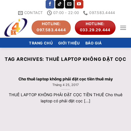
Skip
to
CONTACT
07:00 - 22:00
097.583.4444
content
HOTLINE:
HOTLINE:
097.583.4444
033.29.29.444
TRANG CHỦ
GIỚI THIỆU
BÁO GIÁ
TAG ARCHIVES:
THUÊ LAPTOP KHÔNG ĐẶT CỌC
Cho thuê laptop không phải đặt cọc tiền thuê máy
Tháng 4 25, 2017
THUÊ LAPTOP KHÔNG PHẢI ĐẶT CỌC TIỀN THUÊ Cho thuê
laptop có phải đặt cọc [...]