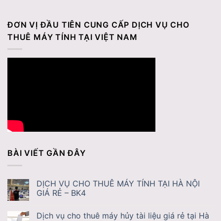
ĐƠN VỊ ĐẦU TIÊN CUNG CẤP DỊCH VỤ CHO
THUÊ MÁY TÍNH TẠI VIỆT NAM
BÀI VIẾT GẦN ĐÂY
DỊCH VỤ CHO THUÊ MÁY TÍNH TẠI HÀ NỘI
GIÁ RẺ – BK4
Dịch vụ cho thuê máy hủy tài liệu giá rẻ tại Hà