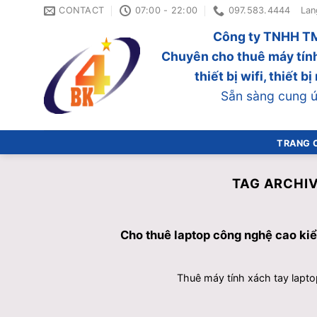
Skip
CONTACT
07:00 - 22:00
097.583.4444
Lan
to
Công ty TNHH TM
content
Chuyên cho thuê máy tính
thiết bị wifi, thiết 
Sẵn sàng cung ứn
TRANG 
TAG ARCHI
Cho thuê laptop công nghệ cao ki
Thuê máy tính xách tay lapto