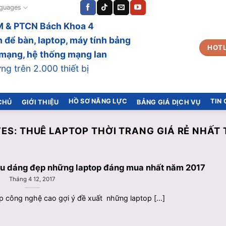
guages
 & PTCN Bách Khoa 4
 để bàn, laptop, máy tính bảng
HOTL
bị mạng, hệ thống mạng lan
g trên 2.000 thiết bị
HỒ SƠ NĂNG LỰC
TIN
CHỦ
GIỚI THIỆU
BẢNG GIÁ DỊCH VỤ
VES:
THUÊ LAPTOP THỜI TRANG GIÁ RẺ NHẤT
ểu dáng đẹp những laptop đáng mua nhất năm 2017
Tháng 4 12, 2017
p công nghệ cao gợi ý đề xuất những laptop [...]