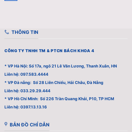
THÔNG TIN
CÔNG TY TNHH TM & PTCN BÁCH KHOA 4
* VP Hà Nội: Số 17a, ngõ 21 Lê Văn Lương, Thanh Xuân, HN
Liên hệ: 097.583.4444
* VP Đà nẵng: Số 28 Liên Chiểu, Hải Châu, Đà Nẵng
Liên hệ: 033.29.29.444
* VP Hồ Chí MInh: Số 226 Trần Quang Khải, P10, TP HCM
Liên hệ: 0397.13.13.16
BẢN ĐỒ CHỈ DẪN