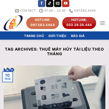
Skip
to
CONTACT
07:00 - 22:00
097.583.4444
content
HOTLINE:
HOTLINE:
097.583.4444
033.29.29.444
TRANG CHỦ
GIỚI THIỆU
BÁO GIÁ
TAG ARCHIVES:
THUÊ MÁY HỦY TÀI LIỆU THEO
THÁNG
10
Th12