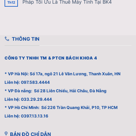
Pháp Tối Ưu Là Thuê Máy Tính Tại BK4
Th12
THÔNG TIN
CÔNG TY TNHH TM & PTCN BÁCH KHOA 4
* VP Hà Nội: Số 17a, ngõ 21 Lê Văn Lương, Thanh Xuân, HN
Liên hệ: 097.583.4444
* VP Đà nẵng: Số 28 Liên Chiểu, Hải Châu, Đà Nẵng
Liên hệ: 033.29.29.444
* VP Hồ Chí MInh: Số 226 Trần Quang Khải, P10, TP HCM
Liên hệ: 0397.13.13.16
BẢN ĐỒ CHỈ DẪN