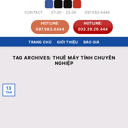
Skip
to
CONTACT
07:00 - 22:00
097.583.4444
content
HOTLINE:
HOTLINE:
097.583.4444
033.29.29.444
TRANG CHỦ
GIỚI THIỆU
BÁO GIÁ
TAG ARCHIVES:
THUÊ MÁY TÍNH CHUYÊN
NGHIỆP
13
Th4