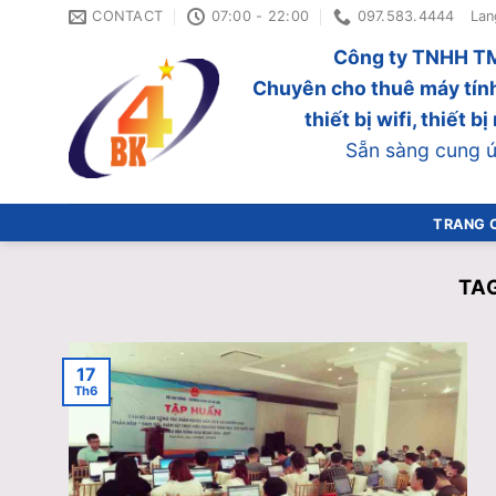
Skip
CONTACT
07:00 - 22:00
097.583.4444
Lan
to
Công ty TNHH TM
content
Chuyên cho thuê máy tính
thiết bị wifi, thiết 
Sẵn sàng cung ứn
TRANG 
TA
17
Th6