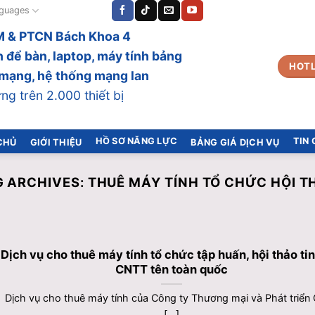
guages
 & PTCN Bách Khoa 4
 để bàn, laptop, máy tính bảng
HOTL
bị mạng, hệ thống mạng lan
g trên 2.000 thiết bị
HỒ SƠ NĂNG LỰC
TIN
CHỦ
GIỚI THIỆU
BẢNG GIÁ DỊCH VỤ
G ARCHIVES:
THUÊ MÁY TÍNH TỔ CHỨC HỘI T
Dịch vụ cho thuê máy tính tổ chức tập huấn, hội thảo tin
CNTT tên toàn quốc
Dịch vụ cho thuê máy tính của Công ty Thương mại và Phát triển
[...]