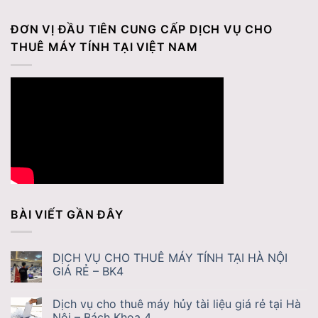
ĐƠN VỊ ĐẦU TIÊN CUNG CẤP DỊCH VỤ CHO
THUÊ MÁY TÍNH TẠI VIỆT NAM
BÀI VIẾT GẦN ĐÂY
DỊCH VỤ CHO THUÊ MÁY TÍNH TẠI HÀ NỘI
GIÁ RẺ – BK4
Dịch vụ cho thuê máy hủy tài liệu giá rẻ tại Hà
Nội – Bách Khoa 4