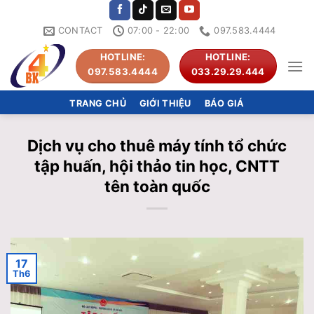
Skip
to
CONTACT
07:00 - 22:00
097.583.4444
content
HOTLINE:
HOTLINE:
097.583.4444
033.29.29.444
TRANG CHỦ
GIỚI THIỆU
BÁO GIÁ
Dịch vụ cho thuê máy tính tổ chức
tập huấn, hội thảo tin học, CNTT
tên toàn quốc
17
Th6