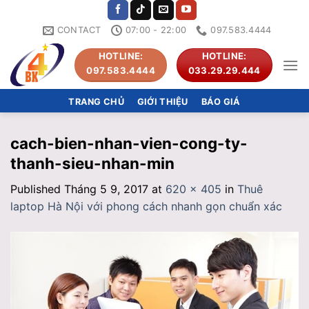
Skip
to
CONTACT
07:00 - 22:00
097.583.4444
content
HOTLINE:
HOTLINE:
097.583.4444
033.29.29.444
TRANG CHỦ
GIỚI THIỆU
BÁO GIÁ
cach-bien-nhan-vien-cong-ty-
thanh-sieu-nhan-min
Published
Tháng 5 9, 2017
at
620 × 405
in
Thuê
laptop Hà Nội với phong cách nhanh gọn chuẩn xác