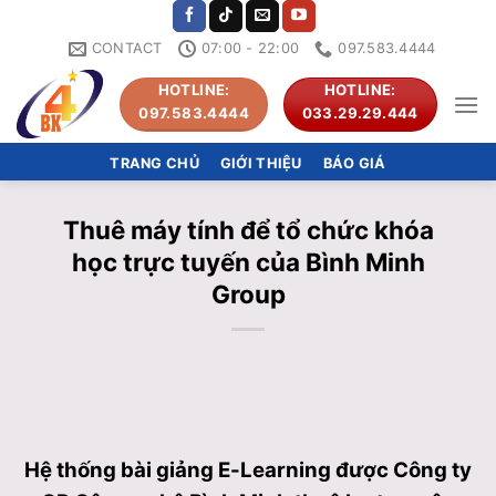
Skip
to
CONTACT
07:00 - 22:00
097.583.4444
content
HOTLINE:
HOTLINE:
097.583.4444
033.29.29.444
TRANG CHỦ
GIỚI THIỆU
BÁO GIÁ
Thuê máy tính để tổ chức khóa
học trực tuyến của Bình Minh
Group
Hệ thống bài giảng E-Learning được Công ty