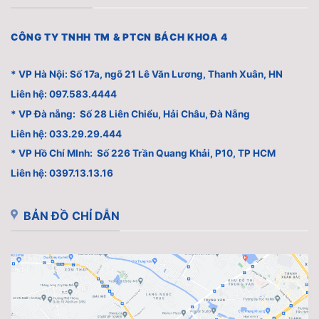
CÔNG TY TNHH TM & PTCN BÁCH KHOA 4
* VP Hà Nội: Số 17a, ngõ 21 Lê Văn Lương, Thanh Xuân, HN
Liên hệ: 097.583.4444
* VP Đà nẵng: Số 28 Liên Chiểu, Hải Châu, Đà Nẵng
Liên hệ: 033.29.29.444
* VP Hồ Chí MInh: Số 226 Trần Quang Khải, P10, TP HCM
Liên hệ: 0397.13.13.16
BẢN ĐỒ CHỈ DẪN