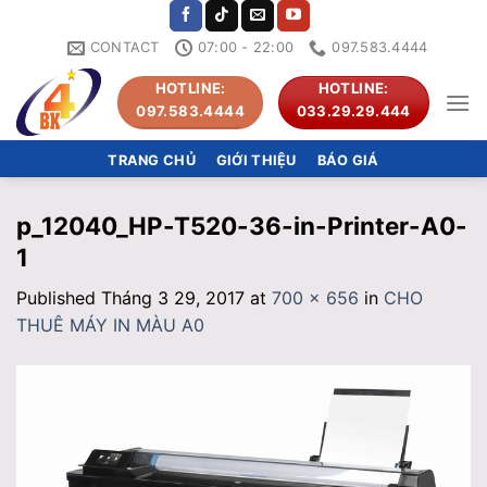
Skip
to
CONTACT
07:00 - 22:00
097.583.4444
content
HOTLINE:
HOTLINE:
097.583.4444
033.29.29.444
TRANG CHỦ
GIỚI THIỆU
BÁO GIÁ
p_12040_HP-T520-36-in-Printer-A0-
1
Published
Tháng 3 29, 2017
at
700 × 656
in
CHO
THUÊ MÁY IN MÀU A0