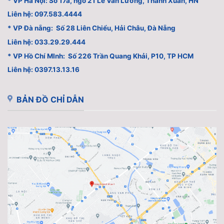
* VP Hà Nội: Số 17a, ngõ 21 Lê Văn Lương, Thanh Xuân, HN
Liên hệ: 097.583.4444
* VP Đà nẵng: Số 28 Liên Chiểu, Hải Châu, Đà Nẵng
Liên hệ: 033.29.29.444
* VP Hồ Chí MInh: Số 226 Trần Quang Khải, P10, TP HCM
Liên hệ: 0397.13.13.16
BẢN ĐỒ CHỈ DẪN