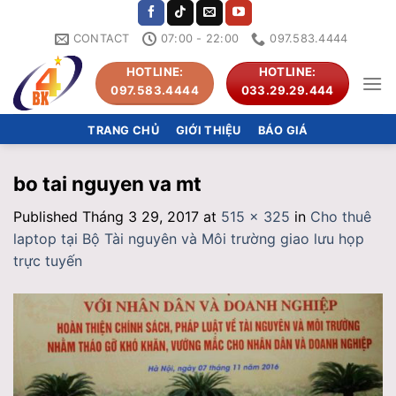
Skip
to
CONTACT
07:00 - 22:00
097.583.4444
content
HOTLINE:
HOTLINE:
097.583.4444
033.29.29.444
TRANG CHỦ
GIỚI THIỆU
BÁO GIÁ
bo tai nguyen va mt
Published
Tháng 3 29, 2017
at
515 × 325
in
Cho thuê
laptop tại Bộ Tài nguyên và Môi trường giao lưu họp
trực tuyến